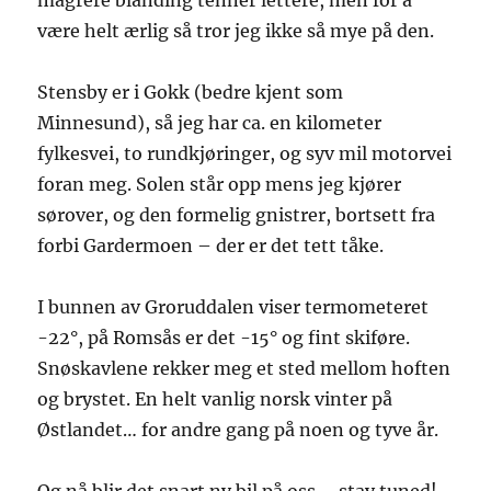
magrere blanding tenner lettere, men for å
være helt ærlig så tror jeg ikke så mye på den.
Stensby er i Gokk (bedre kjent som
Minnesund), så jeg har ca. en kilometer
fylkesvei, to rundkjøringer, og syv mil motorvei
foran meg. Solen står opp mens jeg kjører
sørover, og den formelig
gnistrer
, bortsett fra
forbi Gardermoen – der er det tett tåke.
I bunnen av Groruddalen viser termometeret
-22°, på Romsås er det -15° og fint skiføre.
Snøskavlene rekker meg et sted mellom hoften
og brystet. En helt vanlig norsk vinter på
Østlandet… for andre gang på noen og tyve år.