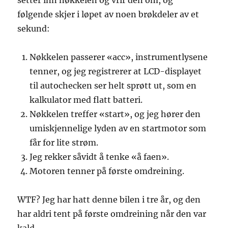
setter inn nøkkelen og vrir den om, og
følgende skjer i løpet av noen brøkdeler av et
sekund:
Nøkkelen passerer «acc», instrumentlysene
tenner, og jeg registrerer at LCD-displayet
til autochecken ser helt sprøtt ut, som en
kalkulator med flatt batteri.
Nøkkelen treffer «start», og jeg hører den
umiskjennelige lyden av en startmotor som
får for lite strøm.
Jeg rekker såvidt å tenke «å faen».
Motoren tenner på første omdreining.
WTF? Jeg har hatt denne bilen i tre år, og den
har
aldri
tent på første omdreining når den var