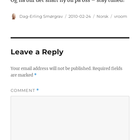
Og nå blir det snart ny bil på oss – stay tuned!
Author
Posted
Categories
Tags
Dag-Erling Smørgrav
2010-02-24
Norsk
vroom
on
Leave a Reply
Your email address will not be published.
Required fields
are marked
*
COMMENT
*