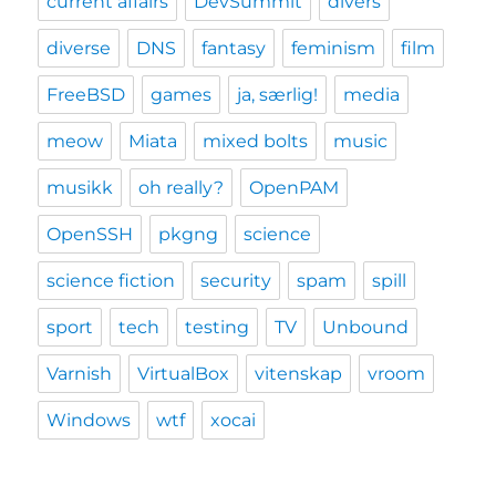
current affairs
DevSummit
divers
diverse
DNS
fantasy
feminism
film
FreeBSD
games
ja, særlig!
media
meow
Miata
mixed bolts
music
musikk
oh really?
OpenPAM
OpenSSH
pkgng
science
science fiction
security
spam
spill
sport
tech
testing
TV
Unbound
Varnish
VirtualBox
vitenskap
vroom
Windows
wtf
xocai