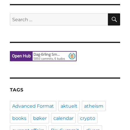
SE
Search
for:
TAGS
Advanced Format
aktuelt
atheism
books
bøker
calendar
crypto