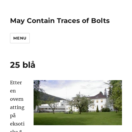
May Contain Traces of Bolts
MENU
25 blå
Etter
en
overn
atting
på
eksoti