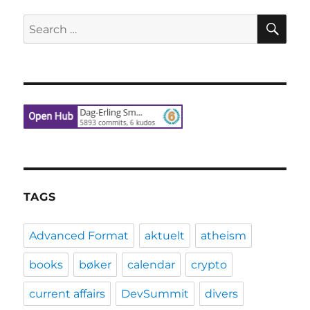
SE
Search
for:
TAGS
Advanced Format
aktuelt
atheism
books
bøker
calendar
crypto
current affairs
DevSummit
divers