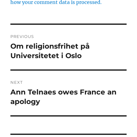
how your comment data is processed.
Post
PREVIOUS
navigation
Om religionsfrihet på
Previous
post:
Universitetet i Oslo
NEXT
Ann Telnaes owes France an
Next
post:
apology