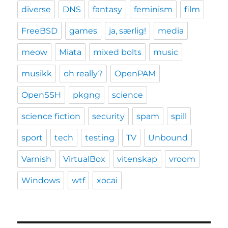
diverse
DNS
fantasy
feminism
film
FreeBSD
games
ja, særlig!
media
meow
Miata
mixed bolts
music
musikk
oh really?
OpenPAM
OpenSSH
pkgng
science
science fiction
security
spam
spill
sport
tech
testing
TV
Unbound
Varnish
VirtualBox
vitenskap
vroom
Windows
wtf
xocai